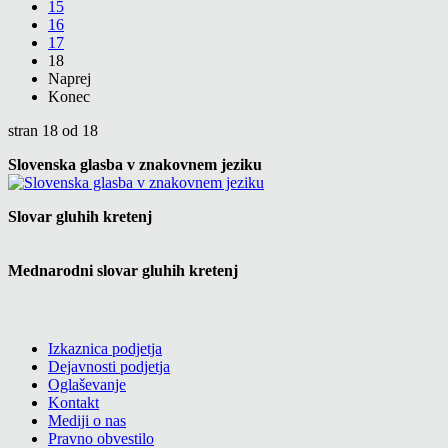
15
16
17
18
Naprej
Konec
stran 18 od 18
Slovenska glasba v znakovnem jeziku
Slovar gluhih kretenj
Mednarodni slovar gluhih kretenj
Izkaznica podjetja
Dejavnosti podjetja
Oglaševanje
Kontakt
Mediji o nas
Pravno obvestilo