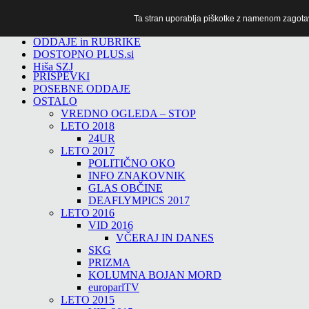
Ta stran uporablja piškotke z namenom zagotavlj
TiTv
ODDAJE in RUBRIKE
DOSTOPNO PLUS.si
Hiša SZJ
PRISPEVKI
POSEBNE ODDAJE
OSTALO
VREDNO OGLEDA – STOP
LETO 2018
24UR
LETO 2017
POLITIČNO OKO
INFO ZNAKOVNIK
GLAS OBČINE
DEAFLYMPICS 2017
LETO 2016
VID 2016
VČERAJ IN DANES
SKG
PRIZMA
KOLUMNA BOJAN MORD
europarlTV
LETO 2015