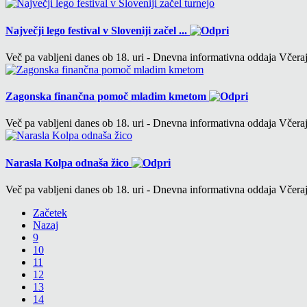
Največji lego festival v Sloveniji začel ...
Več pa vabljeni danes ob 18. uri - Dnevna informativna oddaja Včer
Zagonska finančna pomoč mladim kmetom
Več pa vabljeni danes ob 18. uri - Dnevna informativna oddaja Včer
Narasla Kolpa odnaša žico
Več pa vabljeni danes ob 18. uri - Dnevna informativna oddaja Včer
Začetek
Nazaj
9
10
11
12
13
14