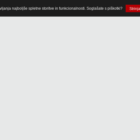
anja najboljše spletne storitve in funkcionalnosti. Soglašate s piškotki?
Strinj