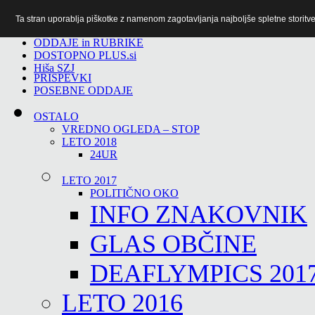
Ta stran uporablja piškotke z namenom zagotavljanja najboljše spletne storitve 
TiTv
ODDAJE in RUBRIKE
DOSTOPNO PLUS.si
Hiša SZJ
PRISPEVKI
POSEBNE ODDAJE
OSTALO
VREDNO OGLEDA – STOP
LETO 2018
24UR
LETO 2017
POLITIČNO OKO
INFO ZNAKOVNIK
GLAS OBČINE
DEAFLYMPICS 201
LETO 2016