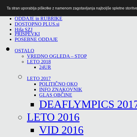
Ta stran uporablja piškotke z namenom zagotavljanja najboljše spletne storitve 
TiTv
ODDAJE in RUBRIKE
DOSTOPNO PLUS.si
Hiša SZJ
PRISPEVKI
POSEBNE ODDAJE
OSTALO
VREDNO OGLEDA – STOP
LETO 2018
24UR
LETO 2017
POLITIČNO OKO
INFO ZNAKOVNIK
GLAS OBČINE
DEAFLYMPICS 201
LETO 2016
VID 2016