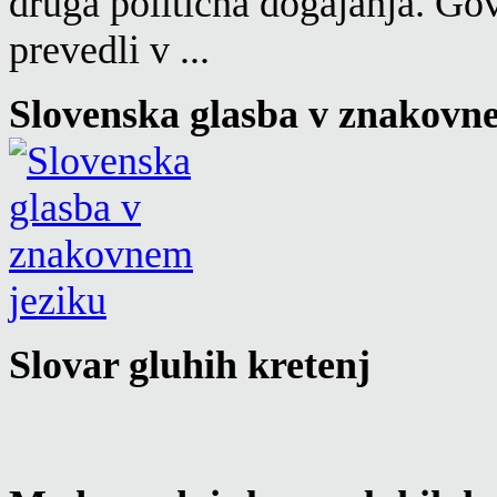
druga politična dogajanja. Go
prevedli v ...
Slovenska glasba v znakovn
Slovar gluhih kretenj