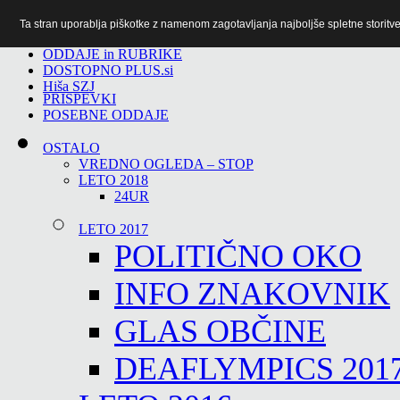
Ta stran uporablja piškotke z namenom zagotavljanja najboljše spletne storitve 
TiTv
ODDAJE in RUBRIKE
DOSTOPNO PLUS.si
Hiša SZJ
PRISPEVKI
POSEBNE ODDAJE
OSTALO
VREDNO OGLEDA – STOP
LETO 2018
24UR
LETO 2017
POLITIČNO OKO
INFO ZNAKOVNIK
GLAS OBČINE
DEAFLYMPICS 201