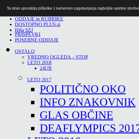
Ta stran uporablja piškotke z namenom zagotavljanja najboljše spletne storitve 
TiTv
ODDAJE in RUBRIKE
DOSTOPNO PLUS.si
Hiša SZJ
PRISPEVKI
POSEBNE ODDAJE
OSTALO
VREDNO OGLEDA – STOP
LETO 2018
24UR
LETO 2017
POLITIČNO OKO
INFO ZNAKOVNIK
GLAS OBČINE
DEAFLYMPICS 201