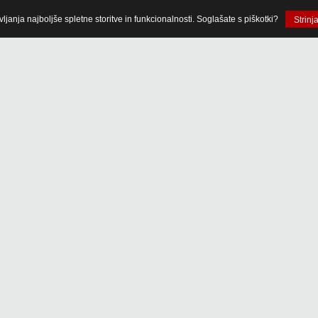
anja najboljše spletne storitve in funkcionalnosti. Soglašate s piškotki?
Strinj