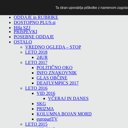
Ta stran uporablja piškotke z namenom zagotavlj
TiTv
ODDAJE in RUBRIKE
DOSTOPNO PLUS.si
Hiša SZJ
PRISPEVKI
POSEBNE ODDAJE
OSTALO
VREDNO OGLEDA – STOP
LETO 2018
24UR
LETO 2017
POLITIČNO OKO
INFO ZNAKOVNIK
GLAS OBČINE
DEAFLYMPICS 2017
LETO 2016
VID 2016
VČERAJ IN DANES
SKG
PRIZMA
KOLUMNA BOJAN MORD
europarlTV
LETO 2015