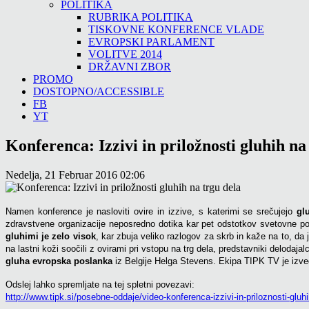
POLITIKA
RUBRIKA POLITIKA
TISKOVNE KONFERENCE VLADE
EVROPSKI PARLAMENT
VOLITVE 2014
DRŽAVNI ZBOR
PROMO
DOSTOPNO/ACCESSIBLE
FB
YT
Konferenca: Izzivi in priložnosti gluhih na
Nedelja, 21 Februar 2016 02:06
Namen konference je nasloviti ovire in izzive, s katerimi se srečujejo
gl
zdravstvene organizacije neposredno dotika kar pet odstotkov svetovne popu
gluhimi je zelo visok
, kar zbuja veliko razlogov za skrb in kaže na to, da 
na lastni koži soočili z ovirami pri vstopu na trg dela, predstavniki delodajal
gluha evropska poslanka
iz Belgije Helga Stevens. Ekipa TIPK TV je izv
Odslej lahko spremljate na tej spletni povezavi:
http://www.tipk.si/posebne-oddaje/video-konferenca-izzivi-in-priloznosti-gluhi