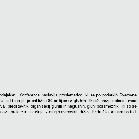
elodajalcev. Konferenca naslavlja problematiko, ki se po podatkih Svetovne
a, od tega jih je približno
80 milijonov gluhih
. Delež brezposelnosti
med
ali predstavniki organizacij gluhih in naglušnih, gluhi posamezniki, ki so se
dstavili prakse in izkušnje iz drugih evropskih držav. Pridružila se nam bo tudi