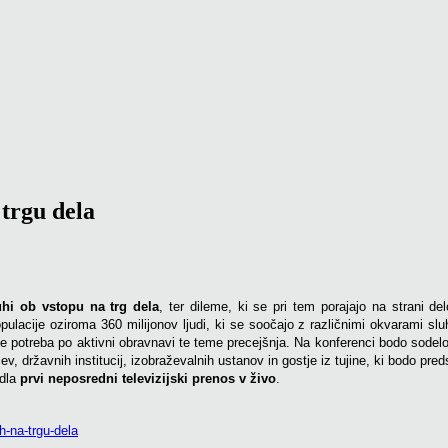
 trgu dela
uhi ob vstopu na trg dela
, ter dileme, ki se pri tem porajajo na strani d
lacije oziroma 360 milijonov ljudi, ki se soočajo z različnimi okvarami sluh
je potreba po aktivni obravnavi te teme precejšnja. Na konferenci bodo sodelov
cev, državnih institucij, izobraževalnih ustanov in gostje iz tujine, ki bodo pre
edla
prvi neposredni televizijski prenos v živo
.
h-na-trgu-dela