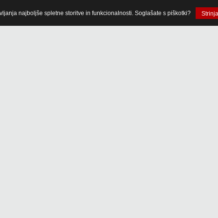
anja najboljše spletne storitve in funkcionalnosti. Soglašate s piškotki?
Strinj