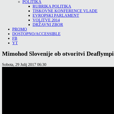
POLITIKA
RUBRIKA POLITIKA
TISKOVNE KONFERENCE VLADE
EVROPSKI PARLAMENT
VOLITVE 2014
DRŽAVNI ZBOR
PROMO
DOSTOPNO/ACCESSIBLE
FB
YT
Mimohod Slovenije ob otvoritvi Deaflympic
Sobota, 29 Julij 2017 06:30