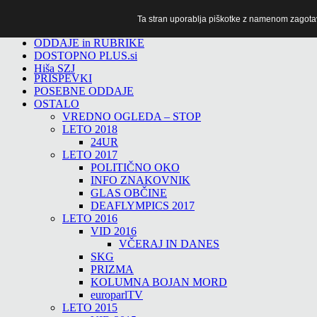
Ta stran uporablja piškotke z namenom zagotavlj
TiTv
ODDAJE in RUBRIKE
DOSTOPNO PLUS.si
Hiša SZJ
PRISPEVKI
POSEBNE ODDAJE
OSTALO
VREDNO OGLEDA – STOP
LETO 2018
24UR
LETO 2017
POLITIČNO OKO
INFO ZNAKOVNIK
GLAS OBČINE
DEAFLYMPICS 2017
LETO 2016
VID 2016
VČERAJ IN DANES
SKG
PRIZMA
KOLUMNA BOJAN MORD
europarlTV
LETO 2015