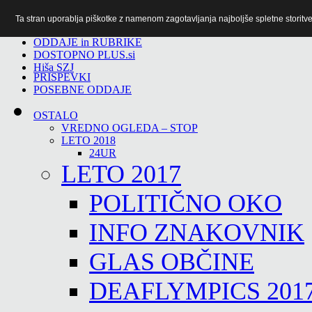
Ta stran uporablja piškotke z namenom zagotavljanja najboljše spletne storitve 
TiTv
ODDAJE in RUBRIKE
DOSTOPNO PLUS.si
Hiša SZJ
PRISPEVKI
POSEBNE ODDAJE
OSTALO
VREDNO OGLEDA – STOP
LETO 2018
24UR
LETO 2017
POLITIČNO OKO
INFO ZNAKOVNIK
GLAS OBČINE
DEAFLYMPICS 201