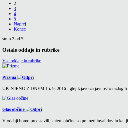
2
3
4
5
Naprej
Konec
stran 2 od 5
Ostale oddaje in rubrike
Vse oddaje in rubrike
Prizma
UKINJENO Z DNEM 15. 9. 2016 - glej Izjavo za javnost o razlogih v 6
Glas občine
V oddaji bomo predstavili, katere občine so po meri invalidov in kaj ji