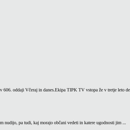
06. oddaji Včeraj in danes.Ekipa TIPK TV vstopa že v tretje leto del
m nudijo, pa tudi, kaj morajo občani vedeti in katere ugodnosti jim ...