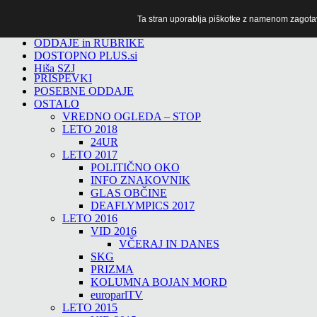
Ta stran uporablja piškotke z namenom zagotavlj
TiTv
ODDAJE in RUBRIKE
DOSTOPNO PLUS.si
Hiša SZJ
PRISPEVKI
POSEBNE ODDAJE
OSTALO
VREDNO OGLEDA – STOP
LETO 2018
24UR
LETO 2017
POLITIČNO OKO
INFO ZNAKOVNIK
GLAS OBČINE
DEAFLYMPICS 2017
LETO 2016
VID 2016
VČERAJ IN DANES
SKG
PRIZMA
KOLUMNA BOJAN MORD
europarlTV
LETO 2015