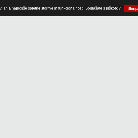
anja najboljše spletne storitve in funkcionalnosti. Soglašate s piškotki?
Strinj