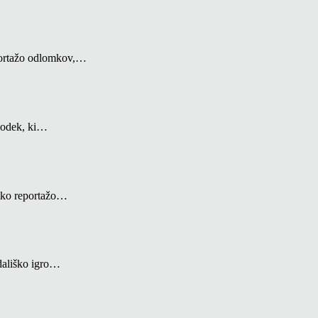
portažo odlomkov,…
godek, ki…
tko reportažo…
dališko igro…