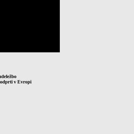
 udeležbo
 odprti v Evropi
h