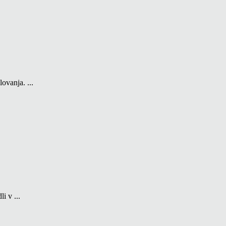
ovanja. ...
i v ...