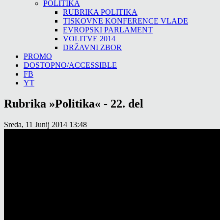
POLITIKA
RUBRIKA POLITIKA
TISKOVNE KONFERENCE VLADE
EVROPSKI PARLAMENT
VOLITVE 2014
DRŽAVNI ZBOR
PROMO
DOSTOPNO/ACCESSIBLE
FB
YT
Rubrika »Politika« - 22. del
Sreda, 11 Junij 2014 13:48