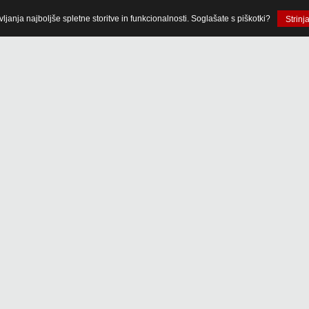
anja najboljše spletne storitve in funkcionalnosti. Soglašate s piškotki?
Strinj