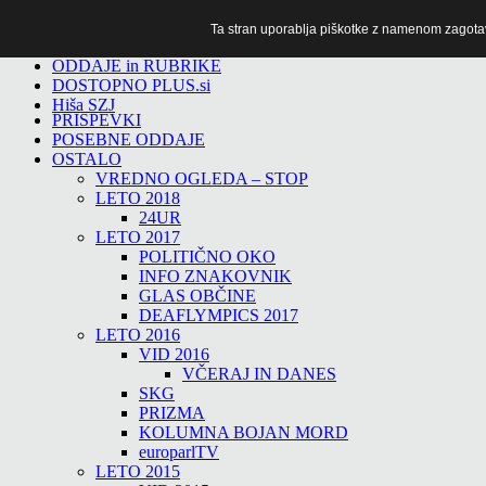
Ta stran uporablja piškotke z namenom zagotavlj
TiTv
ODDAJE in RUBRIKE
DOSTOPNO PLUS.si
Hiša SZJ
PRISPEVKI
POSEBNE ODDAJE
OSTALO
VREDNO OGLEDA – STOP
LETO 2018
24UR
LETO 2017
POLITIČNO OKO
INFO ZNAKOVNIK
GLAS OBČINE
DEAFLYMPICS 2017
LETO 2016
VID 2016
VČERAJ IN DANES
SKG
PRIZMA
KOLUMNA BOJAN MORD
europarlTV
LETO 2015