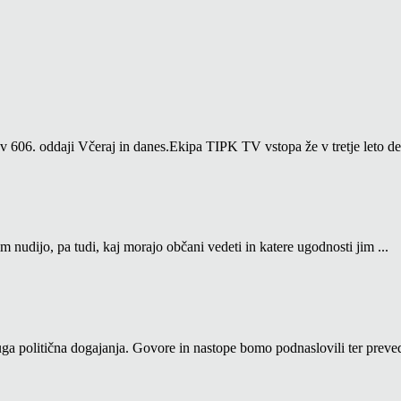
06. oddaji Včeraj in danes.Ekipa TIPK TV vstopa že v tretje leto del
m nudijo, pa tudi, kaj morajo občani vedeti in katere ugodnosti jim ...
a politična dogajanja. Govore in nastope bomo podnaslovili ter prevedl