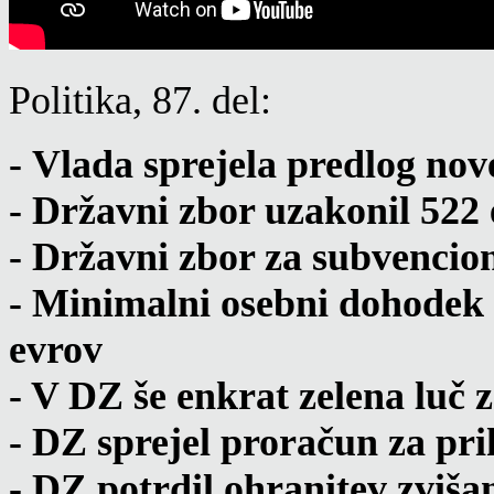
Politika, 87. del:
-
Vlada sprejela predlog no
- Državni zbor uzakonil 522
- Državni zbor za subvencio
- Minimalni osebni dohodek
evrov
- V DZ še enkrat zelena luč
- DZ sprejel proračun za pri
- DZ potrdil ohranitev zviš