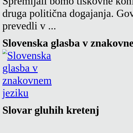
Spremljali bomo tiskovne konf
druga politična dogajanja. Go
prevedli v ...
Slovenska glasba v znakovn
Slovar gluhih kretenj