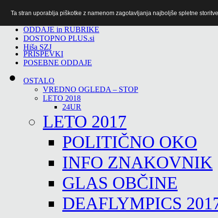
Ta stran uporablja piškotke z namenom zagotavljanja najboljše spletne storitve 
TiTv
ODDAJE in RUBRIKE
DOSTOPNO PLUS.si
Hiša SZJ
PRISPEVKI
POSEBNE ODDAJE
OSTALO
VREDNO OGLEDA – STOP
LETO 2018
24UR
LETO 2017
POLITIČNO OKO
INFO ZNAKOVNIK
GLAS OBČINE
DEAFLYMPICS 201