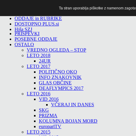
Ta stran uporablja piškotke z namenom zagotavlj
TiTv
ODDAJE in RUBRIKE
DOSTOPNO PLUS.si
Hiša SZJ
PRISPEVKI
POSEBNE ODDAJE
OSTALO
VREDNO OGLEDA – STOP
LETO 2018
24UR
LETO 2017
POLITIČNO OKO
INFO ZNAKOVNIK
GLAS OBČINE
DEAFLYMPICS 2017
LETO 2016
VID 2016
VČERAJ IN DANES
SKG
PRIZMA
KOLUMNA BOJAN MORD
europarlTV
LETO 2015