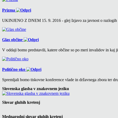
Prizma
UKINJENO Z DNEM 15. 9. 2016 - glej Izjavo za javnost o razlogih v 6
Glas občine
V oddaji bomo predstavili, katere občine so po meri invalidov in kaj ji
Politično oko
Spremljali bomo tiskovne konference vlade in državnega zbora ter drug
Slovenska glasba v znakovnem jeziku
Slovar gluhih kretenj
Mednarodni slovar gluhih kretenj