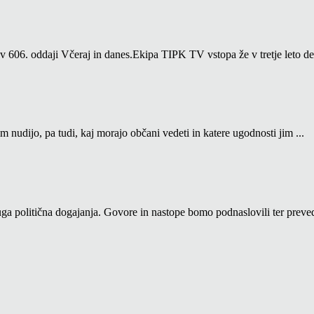
06. oddaji Včeraj in danes.Ekipa TIPK TV vstopa že v tretje leto del
m nudijo, pa tudi, kaj morajo občani vedeti in katere ugodnosti jim ...
a politična dogajanja. Govore in nastope bomo podnaslovili ter prevedl