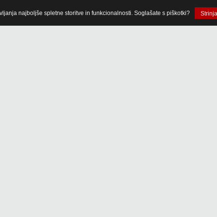
anja najboljše spletne storitve in funkcionalnosti. Soglašate s piškotki?
Strinj