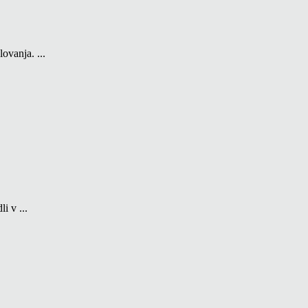
ovanja. ...
i v ...