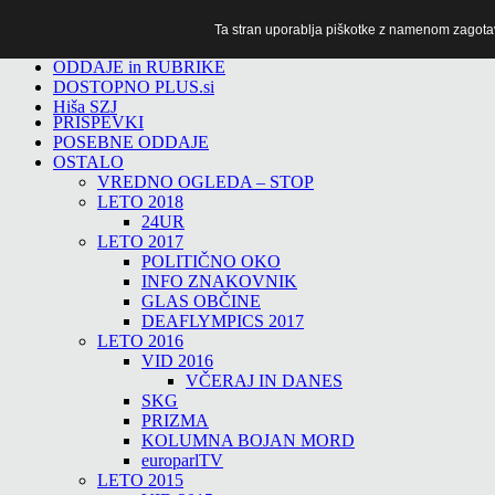
Ta stran uporablja piškotke z namenom zagotavlj
TiTv
ODDAJE in RUBRIKE
DOSTOPNO PLUS.si
Hiša SZJ
PRISPEVKI
POSEBNE ODDAJE
OSTALO
VREDNO OGLEDA – STOP
LETO 2018
24UR
LETO 2017
POLITIČNO OKO
INFO ZNAKOVNIK
GLAS OBČINE
DEAFLYMPICS 2017
LETO 2016
VID 2016
VČERAJ IN DANES
SKG
PRIZMA
KOLUMNA BOJAN MORD
europarlTV
LETO 2015