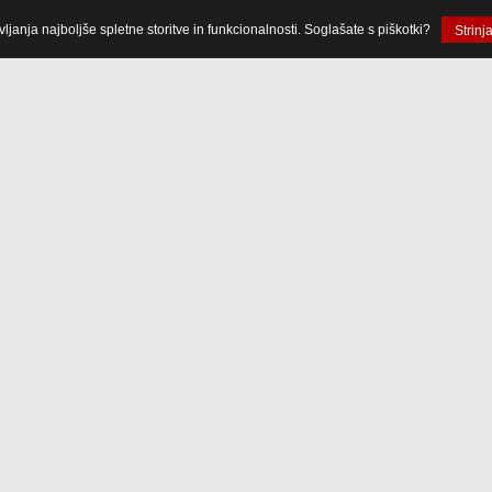
anja najboljše spletne storitve in funkcionalnosti. Soglašate s piškotki?
Strinj