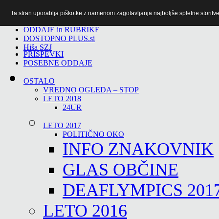
Ta stran uporablja piškotke z namenom zagotavljanja najboljše spletne storitve 
TiTv
ODDAJE in RUBRIKE
DOSTOPNO PLUS.si
Hiša SZJ
PRISPEVKI
POSEBNE ODDAJE
OSTALO
VREDNO OGLEDA – STOP
LETO 2018
24UR
LETO 2017
POLITIČNO OKO
INFO ZNAKOVNIK
GLAS OBČINE
DEAFLYMPICS 201
LETO 2016