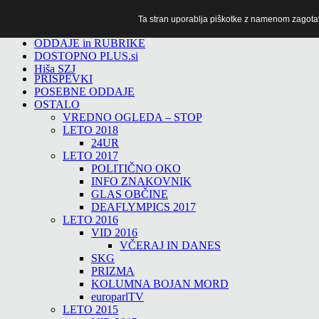
Ta stran uporablja piškotke z namenom zagotavlj
TiTv
ODDAJE in RUBRIKE
DOSTOPNO PLUS.si
Hiša SZJ
PRISPEVKI
POSEBNE ODDAJE
OSTALO
VREDNO OGLEDA – STOP
LETO 2018
24UR
LETO 2017
POLITIČNO OKO
INFO ZNAKOVNIK
GLAS OBČINE
DEAFLYMPICS 2017
LETO 2016
VID 2016
VČERAJ IN DANES
SKG
PRIZMA
KOLUMNA BOJAN MORD
europarlTV
LETO 2015