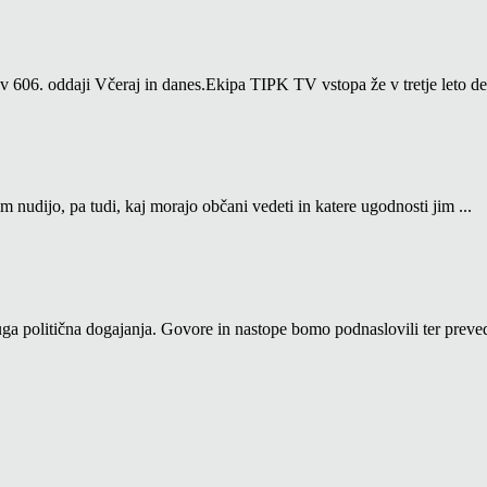
06. oddaji Včeraj in danes.Ekipa TIPK TV vstopa že v tretje leto del
m nudijo, pa tudi, kaj morajo občani vedeti in katere ugodnosti jim ...
a politična dogajanja. Govore in nastope bomo podnaslovili ter prevedl