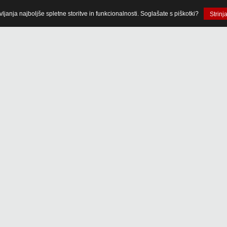
anja najboljše spletne storitve in funkcionalnosti. Soglašate s piškotki?
Strinj