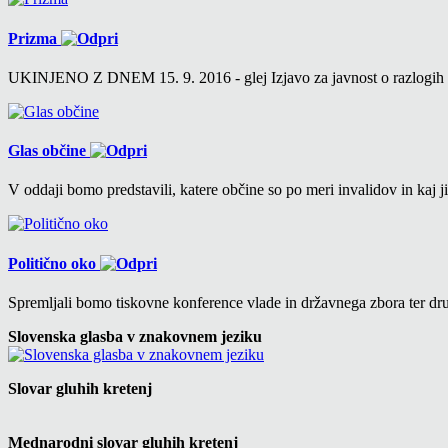
Prizma
UKINJENO Z DNEM 15. 9. 2016 - glej Izjavo za javnost o razlogih v 6
Glas občine
V oddaji bomo predstavili, katere občine so po meri invalidov in kaj ji
Politično oko
Spremljali bomo tiskovne konference vlade in državnega zbora ter drug
Slovenska glasba v znakovnem jeziku
Slovar gluhih kretenj
Mednarodni slovar gluhih kretenj