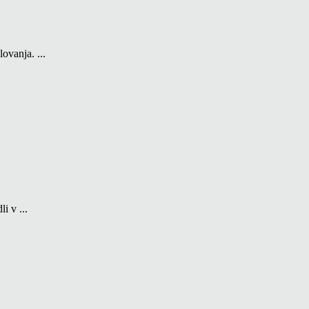
ovanja. ...
i v ...