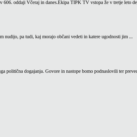
06. oddaji Včeraj in danes.Ekipa TIPK TV vstopa že v tretje leto del
m nudijo, pa tudi, kaj morajo občani vedeti in katere ugodnosti jim ...
a politična dogajanja. Govore in nastope bomo podnaslovili ter prevedl