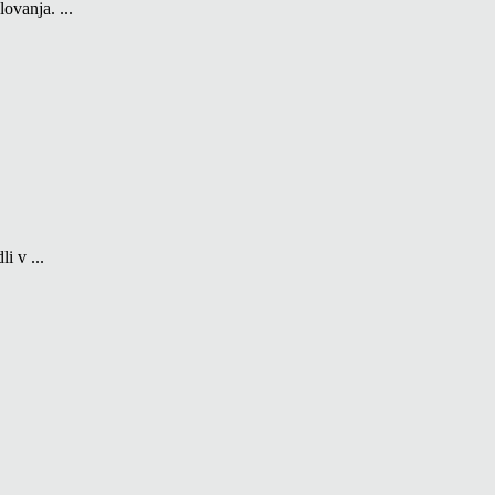
ovanja. ...
i v ...