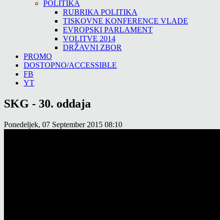
POLITIKA
RUBRIKA POLITIKA
TISKOVNE KONFERENCE VLADE
EVROPSKI PARLAMENT
VOLITVE 2014
DRŽAVNI ZBOR
PROMO
DOSTOPNO/ACCESSIBLE
FB
YT
SKG - 30. oddaja
Ponedeljek, 07 September 2015 08:10