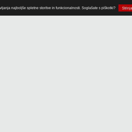
anja najboljše spletne storitve in funkcionalnosti. Soglašate s piškotki?
Strinj