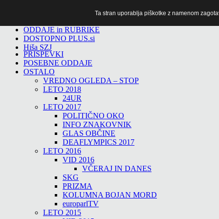
Ta stran uporablja piškotke z namenom zagotavlj
TiTv
ODDAJE in RUBRIKE
DOSTOPNO PLUS.si
Hiša SZJ
PRISPEVKI
POSEBNE ODDAJE
OSTALO
VREDNO OGLEDA – STOP
LETO 2018
24UR
LETO 2017
POLITIČNO OKO
INFO ZNAKOVNIK
GLAS OBČINE
DEAFLYMPICS 2017
LETO 2016
VID 2016
VČERAJ IN DANES
SKG
PRIZMA
KOLUMNA BOJAN MORD
europarlTV
LETO 2015