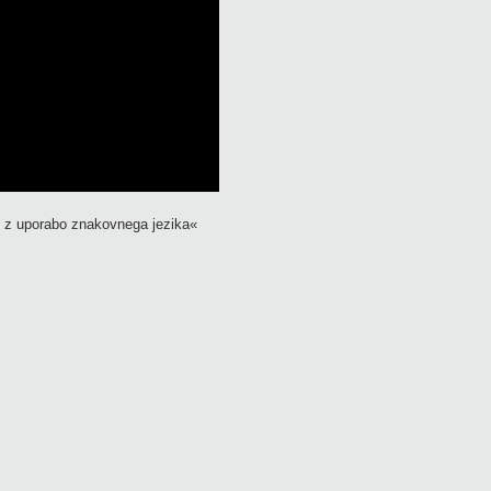
m z uporabo znakovnega
jezika
«