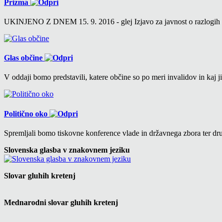
Prizma
UKINJENO Z DNEM 15. 9. 2016 - glej Izjavo za javnost o razlogih v 6
Glas občine
V oddaji bomo predstavili, katere občine so po meri invalidov in kaj ji
Politično oko
Spremljali bomo tiskovne konference vlade in državnega zbora ter drug
Slovenska glasba v znakovnem jeziku
Slovar gluhih kretenj
Mednarodni slovar gluhih kretenj