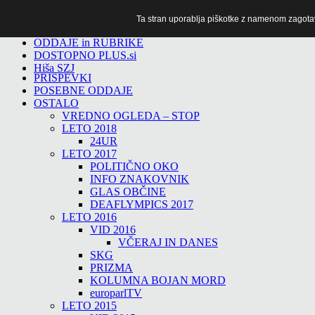
Ta stran uporablja piškotke z namenom zagotavlj
TiTv
ODDAJE in RUBRIKE
DOSTOPNO PLUS.si
Hiša SZJ
PRISPEVKI
POSEBNE ODDAJE
OSTALO
VREDNO OGLEDA – STOP
LETO 2018
24UR
LETO 2017
POLITIČNO OKO
INFO ZNAKOVNIK
GLAS OBČINE
DEAFLYMPICS 2017
LETO 2016
VID 2016
VČERAJ IN DANES
SKG
PRIZMA
KOLUMNA BOJAN MORD
europarlTV
LETO 2015