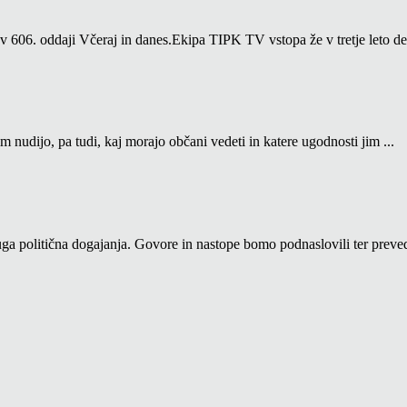
06. oddaji Včeraj in danes.Ekipa TIPK TV vstopa že v tretje leto del
m nudijo, pa tudi, kaj morajo občani vedeti in katere ugodnosti jim ...
a politična dogajanja. Govore in nastope bomo podnaslovili ter prevedl