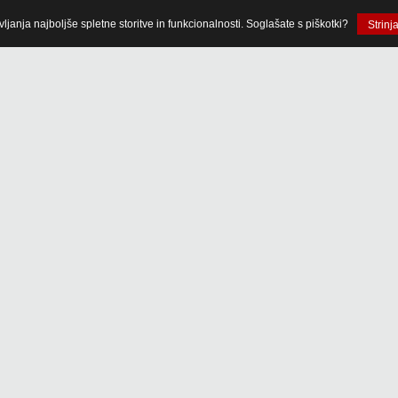
anja najboljše spletne storitve in funkcionalnosti. Soglašate s piškotki?
Strinj