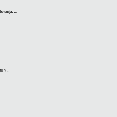
ovanja. ...
i v ...