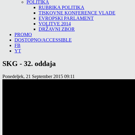
POLITIKA
RUBRIKA POLITIKA
TISKOVNE KONFERENCE VLADE
EVROPSKI PARLAMENT
VOLITVE 2014
DRŽAVNI ZBOR
PROMO
DOSTOPNO/ACCESSIBLE
FB
YT
SKG - 32. oddaja
Ponedeljek, 21 September 2015 09:11