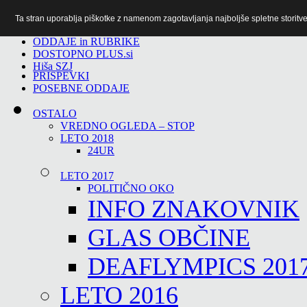
Ta stran uporablja piškotke z namenom zagotavljanja najboljše spletne storitve 
TiTv
ODDAJE in RUBRIKE
DOSTOPNO PLUS.si
Hiša SZJ
PRISPEVKI
POSEBNE ODDAJE
OSTALO
VREDNO OGLEDA – STOP
LETO 2018
24UR
LETO 2017
POLITIČNO OKO
INFO ZNAKOVNIK
GLAS OBČINE
DEAFLYMPICS 201
LETO 2016