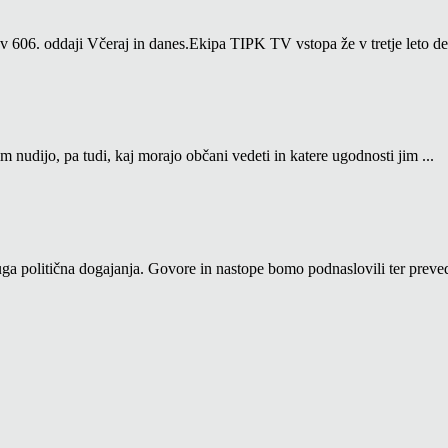
06. oddaji Včeraj in danes.Ekipa TIPK TV vstopa že v tretje leto del
m nudijo, pa tudi, kaj morajo občani vedeti in katere ugodnosti jim ...
a politična dogajanja. Govore in nastope bomo podnaslovili ter prevedl