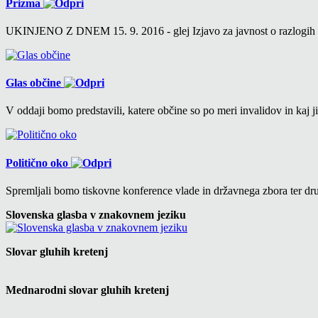
Prizma
UKINJENO Z DNEM 15. 9. 2016 - glej Izjavo za javnost o razlogih v 6
Glas občine
V oddaji bomo predstavili, katere občine so po meri invalidov in kaj ji
Politično oko
Spremljali bomo tiskovne konference vlade in državnega zbora ter drug
Slovenska glasba v znakovnem jeziku
Slovar gluhih kretenj
Mednarodni slovar gluhih kretenj