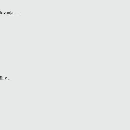
ovanja. ...
i v ...