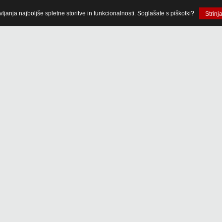
anja najboljše spletne storitve in funkcionalnosti. Soglašate s piškotki?
Strinj