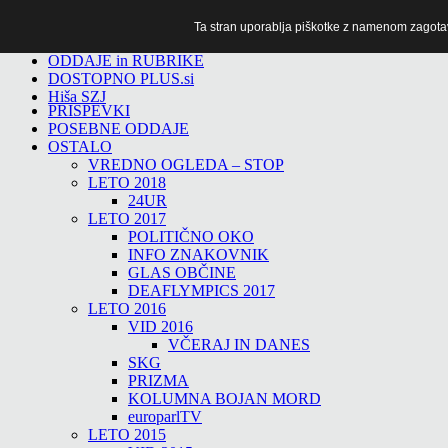
Ta stran uporablja piškotke z namenom zagotavlj
TiTv
ODDAJE in RUBRIKE
DOSTOPNO PLUS.si
Hiša SZJ
PRISPEVKI
POSEBNE ODDAJE
OSTALO
VREDNO OGLEDA – STOP
LETO 2018
24UR
LETO 2017
POLITIČNO OKO
INFO ZNAKOVNIK
GLAS OBČINE
DEAFLYMPICS 2017
LETO 2016
VID 2016
VČERAJ IN DANES
SKG
PRIZMA
KOLUMNA BOJAN MORD
europarlTV
LETO 2015