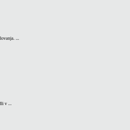
ovanja. ...
i v ...