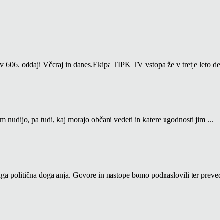
06. oddaji Včeraj in danes.Ekipa TIPK TV vstopa že v tretje leto del
m nudijo, pa tudi, kaj morajo občani vedeti in katere ugodnosti jim ...
a politična dogajanja. Govore in nastope bomo podnaslovili ter prevedl