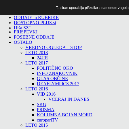
Ta stran uporablja piškotke z namenom zagotavlj
TiTv
ODDAJE in RUBRIKE
DOSTOPNO PLUS.si
Hiša SZJ
PRISPEVKI
POSEBNE ODDAJE
OSTALO
VREDNO OGLEDA – STOP
LETO 2018
24UR
LETO 2017
POLITIČNO OKO
INFO ZNAKOVNIK
GLAS OBČINE
DEAFLYMPICS 2017
LETO 2016
VID 2016
VČERAJ IN DANES
SKG
PRIZMA
KOLUMNA BOJAN MORD
europarlTV
LETO 2015