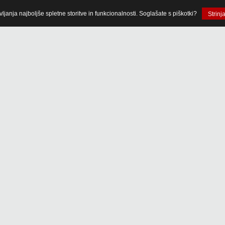
anja najboljše spletne storitve in funkcionalnosti. Soglašate s piškotki?
Strinj