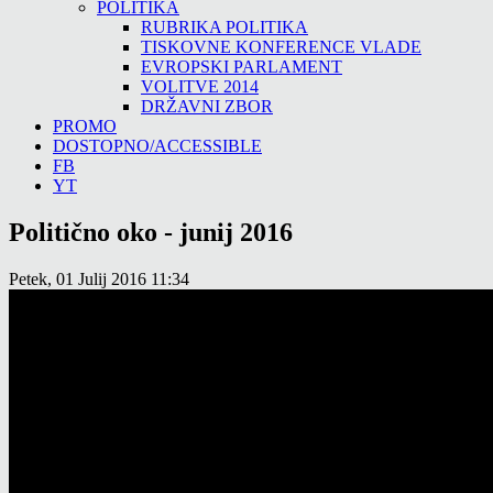
POLITIKA
RUBRIKA POLITIKA
TISKOVNE KONFERENCE VLADE
EVROPSKI PARLAMENT
VOLITVE 2014
DRŽAVNI ZBOR
PROMO
DOSTOPNO/ACCESSIBLE
FB
YT
Politično oko - junij 2016
Petek, 01 Julij 2016 11:34