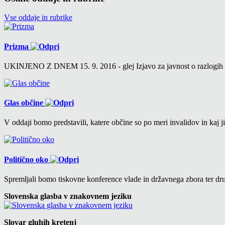
Vse oddaje in rubrike
Prizma
UKINJENO Z DNEM 15. 9. 2016 - glej Izjavo za javnost o razlogih v 6
Glas občine
V oddaji bomo predstavili, katere občine so po meri invalidov in kaj ji
Politično oko
Spremljali bomo tiskovne konference vlade in državnega zbora ter drug
Slovenska glasba v znakovnem jeziku
Slovar gluhih kretenj