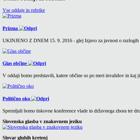
Vse oddaje in rubrike
Prizma
UKINJENO Z DNEM 15. 9. 2016 - glej Izjavo za javnost o razlogih v 6
Glas občine
V oddaji bomo predstavili, katere občine so po meri invalidov in kaj ji
Politično oko
Spremljali bomo tiskovne konference vlade in državnega zbora ter drug
Slovenska glasba v znakovnem jeziku
Slovar gluhih kretenj