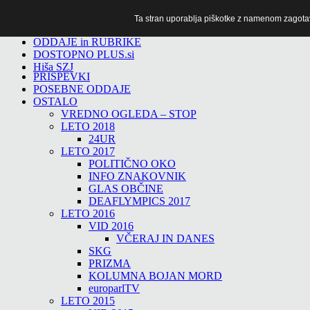
Ta stran uporablja piškotke z namenom zagotavlj
TiTv
ODDAJE in RUBRIKE
DOSTOPNO PLUS.si
Hiša SZJ
PRISPEVKI
POSEBNE ODDAJE
OSTALO
VREDNO OGLEDA – STOP
LETO 2018
24UR
LETO 2017
POLITIČNO OKO
INFO ZNAKOVNIK
GLAS OBČINE
DEAFLYMPICS 2017
LETO 2016
VID 2016
VČERAJ IN DANES
SKG
PRIZMA
KOLUMNA BOJAN MORD
europarlTV
LETO 2015