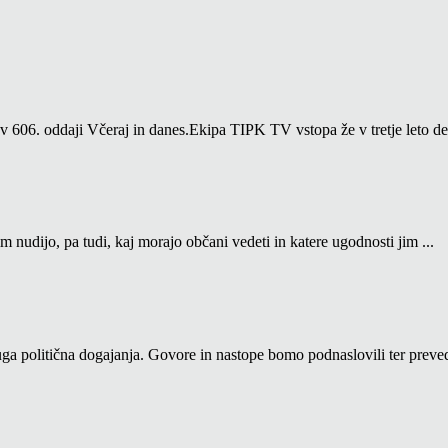
06. oddaji Včeraj in danes.Ekipa TIPK TV vstopa že v tretje leto del
m nudijo, pa tudi, kaj morajo občani vedeti in katere ugodnosti jim ...
a politična dogajanja. Govore in nastope bomo podnaslovili ter prevedl