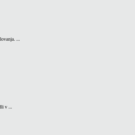
ovanja. ...
i v ...