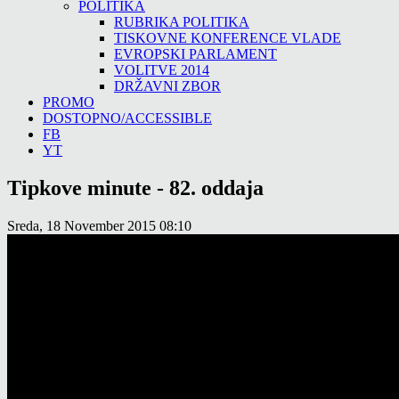
POLITIKA
RUBRIKA POLITIKA
TISKOVNE KONFERENCE VLADE
EVROPSKI PARLAMENT
VOLITVE 2014
DRŽAVNI ZBOR
PROMO
DOSTOPNO/ACCESSIBLE
FB
YT
Tipkove minute - 82. oddaja
Sreda, 18 November 2015 08:10