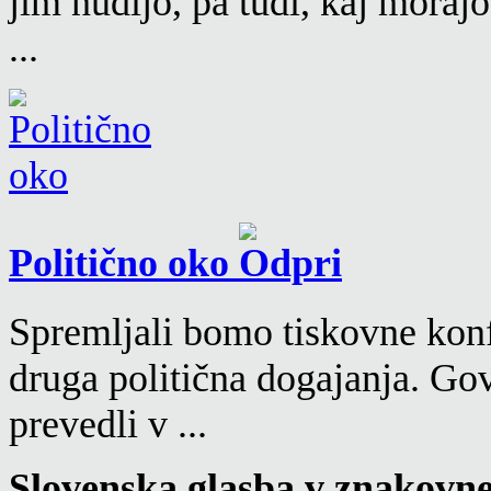
jim nudijo, pa tudi, kaj moraj
...
Politično oko
Spremljali bomo tiskovne konf
druga politična dogajanja. Go
prevedli v ...
Slovenska glasba v znakovn