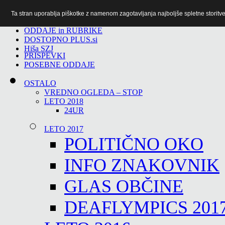
Ta stran uporablja piškotke z namenom zagotavljanja najboljše spletne storitve 
TiTv
ODDAJE in RUBRIKE
DOSTOPNO PLUS.si
Hiša SZJ
PRISPEVKI
POSEBNE ODDAJE
OSTALO
VREDNO OGLEDA – STOP
LETO 2018
24UR
LETO 2017
POLITIČNO OKO
INFO ZNAKOVNIK
GLAS OBČINE
DEAFLYMPICS 201