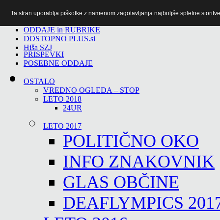
Ta stran uporablja piškotke z namenom zagotavljanja najboljše spletne storitve 
TiTv
ODDAJE in RUBRIKE
DOSTOPNO PLUS.si
Hiša SZJ
PRISPEVKI
POSEBNE ODDAJE
OSTALO
VREDNO OGLEDA – STOP
LETO 2018
24UR
LETO 2017
POLITIČNO OKO
INFO ZNAKOVNIK
GLAS OBČINE
DEAFLYMPICS 201