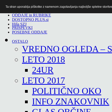
Ta stran uporablja piškotke z namenom zagotavljanja najboljše spletne storitve 
TiTv
ODDAJE in RUBRIKE
DOSTOPNO PLUS.si
Hiša SZJ
PRISPEVKI
POSEBNE ODDAJE
OSTALO
VREDNO OGLEDA – 
LETO 2018
24UR
LETO 2017
POLITIČNO OKO
INFO ZNAKOVNIK