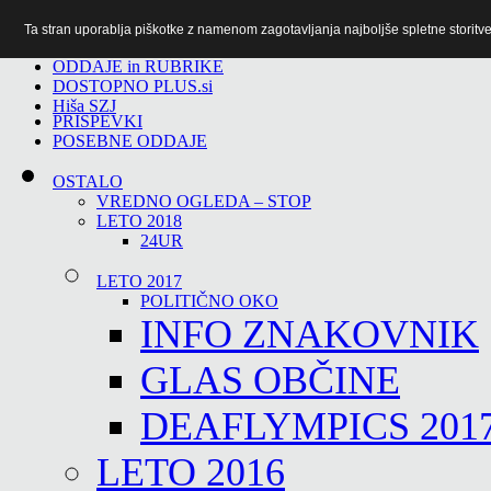
Ta stran uporablja piškotke z namenom zagotavljanja najboljše spletne storitve 
TiTv
ODDAJE in RUBRIKE
DOSTOPNO PLUS.si
Hiša SZJ
PRISPEVKI
POSEBNE ODDAJE
OSTALO
VREDNO OGLEDA – STOP
LETO 2018
24UR
LETO 2017
POLITIČNO OKO
INFO ZNAKOVNIK
GLAS OBČINE
DEAFLYMPICS 201
LETO 2016