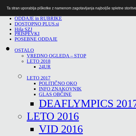
Ta stran uporablja piškotke z namenom zagotavljanja najboljše spletne storitve 
TiTv
ODDAJE in RUBRIKE
DOSTOPNO PLUS.si
Hiša SZJ
PRISPEVKI
POSEBNE ODDAJE
OSTALO
VREDNO OGLEDA – STOP
LETO 2018
24UR
LETO 2017
POLITIČNO OKO
INFO ZNAKOVNIK
GLAS OBČINE
DEAFLYMPICS 201
LETO 2016
VID 2016