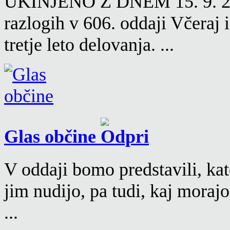
UKINJENO Z DNEM 15. 9. 2016
razlogih v 606. oddaji Včeraj
tretje leto delovanja. ...
Glas občine
V oddaji bomo predstavili, kat
jim nudijo, pa tudi, kaj moraj
...