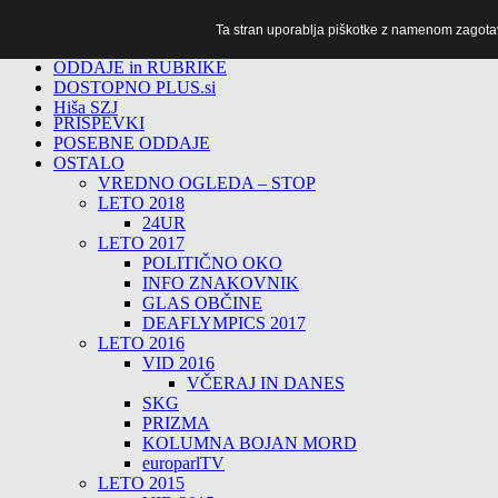
Ta stran uporablja piškotke z namenom zagotavlj
TiTv
ODDAJE in RUBRIKE
DOSTOPNO PLUS.si
Hiša SZJ
PRISPEVKI
POSEBNE ODDAJE
OSTALO
VREDNO OGLEDA – STOP
LETO 2018
24UR
LETO 2017
POLITIČNO OKO
INFO ZNAKOVNIK
GLAS OBČINE
DEAFLYMPICS 2017
LETO 2016
VID 2016
VČERAJ IN DANES
SKG
PRIZMA
KOLUMNA BOJAN MORD
europarlTV
LETO 2015