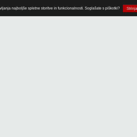
anja najboljše spletne storitve in funkcionalnosti. Soglašate s piškotki?
Strinj