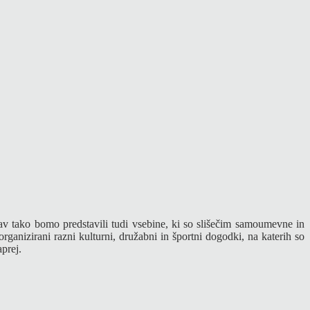
rav tako bomo predstavili tudi vsebine, ki so slišečim samoumevne in
 organizirani razni kulturni, družabni in športni dogodki, na katerih so
prej.