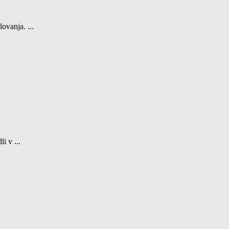
ovanja. ...
i v ...