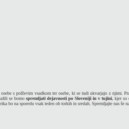
 osebe s polževim vsadkom ter osebe, ki se tudi ukvarjajo z njimi. P
udili se bomo
spremljati dejavnosti po Sloveniji in v tujini
, kjer so
rika bo na sporedu vsak teden ob torkih in sredah. Spremljajte nas še na