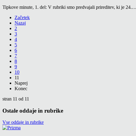
Tipkove minute, 1. del: V rubriki smo predvajali prireditev, ki je 24.
Začetek
Nazaj
2
3
4
5
6
7
8
9
10
11
Naprej
Konec
stran 11 od 11
Ostale oddaje in rubrike
Vse oddaje in rubrike