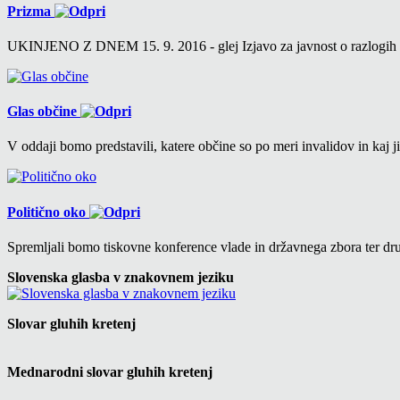
Prizma
UKINJENO Z DNEM 15. 9. 2016 - glej Izjavo za javnost o razlogih v 6
Glas občine
V oddaji bomo predstavili, katere občine so po meri invalidov in kaj ji
Politično oko
Spremljali bomo tiskovne konference vlade in državnega zbora ter drug
Slovenska glasba v znakovnem jeziku
Slovar gluhih kretenj
Mednarodni slovar gluhih kretenj