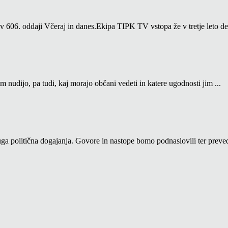
06. oddaji Včeraj in danes.Ekipa TIPK TV vstopa že v tretje leto del
m nudijo, pa tudi, kaj morajo občani vedeti in katere ugodnosti jim ...
a politična dogajanja. Govore in nastope bomo podnaslovili ter prevedl