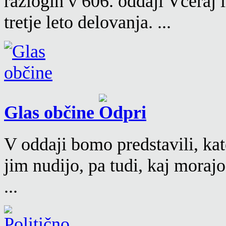
razlogih v 606. oddaji Včeraj
tretje leto delovanja. ...
Glas občine
V oddaji bomo predstavili, kat
jim nudijo, pa tudi, kaj moraj
...