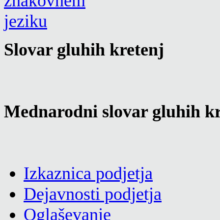
Slovar gluhih kretenj
Mednarodni slovar gluhih kr
Izkaznica podjetja
Dejavnosti podjetja
Oglaševanje