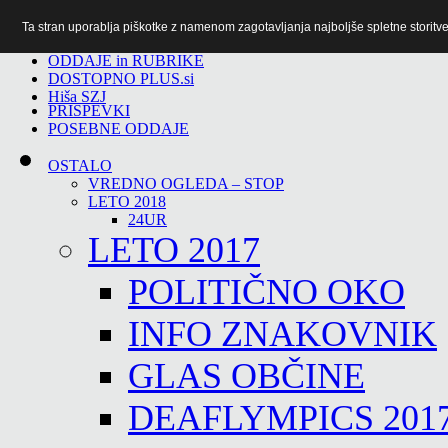
Ta stran uporablja piškotke z namenom zagotavljanja najboljše spletne storitve 
TiTv
ODDAJE in RUBRIKE
DOSTOPNO PLUS.si
Hiša SZJ
PRISPEVKI
POSEBNE ODDAJE
OSTALO
VREDNO OGLEDA – STOP
LETO 2018
24UR
LETO 2017
POLITIČNO OKO
INFO ZNAKOVNIK
GLAS OBČINE
DEAFLYMPICS 201