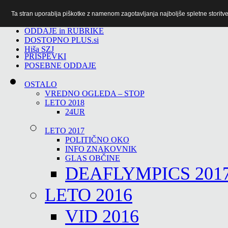
Ta stran uporablja piškotke z namenom zagotavljanja najboljše spletne storitve 
TiTv
ODDAJE in RUBRIKE
DOSTOPNO PLUS.si
Hiša SZJ
PRISPEVKI
POSEBNE ODDAJE
OSTALO
VREDNO OGLEDA – STOP
LETO 2018
24UR
LETO 2017
POLITIČNO OKO
INFO ZNAKOVNIK
GLAS OBČINE
DEAFLYMPICS 201
LETO 2016
VID 2016