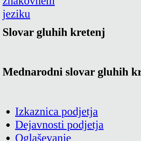
Slovar gluhih kretenj
Mednarodni slovar gluhih kr
Izkaznica podjetja
Dejavnosti podjetja
Oglaševanje