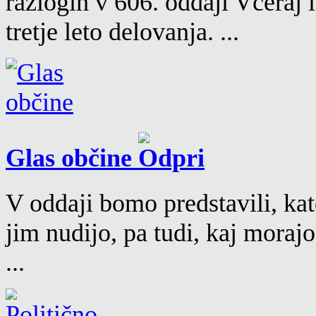
razlogih v 606. oddaji Včeraj
tretje leto delovanja. ...
Glas občine
V oddaji bomo predstavili, kat
jim nudijo, pa tudi, kaj moraj
...