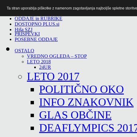
Ta stran uporablja piškotke z namenom zagotavljanja najboljše spletne storitve 
TiTv
ODDAJE in RUBRIKE
DOSTOPNO PLUS.si
Hiša SZJ
PRISPEVKI
POSEBNE ODDAJE
OSTALO
VREDNO OGLEDA – STOP
LETO 2018
24UR
LETO 2017
POLITIČNO OKO
INFO ZNAKOVNIK
GLAS OBČINE
DEAFLYMPICS 201