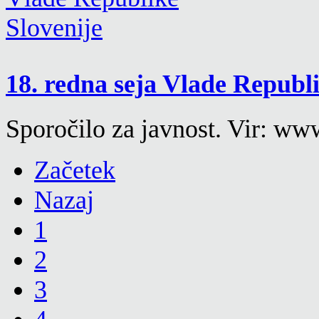
18. redna seja Vlade Republ
Sporočilo za javnost. Vir: www
Začetek
Nazaj
1
2
3