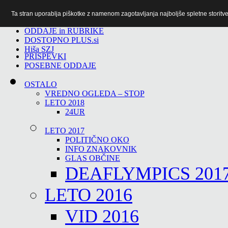
Ta stran uporablja piškotke z namenom zagotavljanja najboljše spletne storitve 
TiTv
ODDAJE in RUBRIKE
DOSTOPNO PLUS.si
Hiša SZJ
PRISPEVKI
POSEBNE ODDAJE
OSTALO
VREDNO OGLEDA – STOP
LETO 2018
24UR
LETO 2017
POLITIČNO OKO
INFO ZNAKOVNIK
GLAS OBČINE
DEAFLYMPICS 201
LETO 2016
VID 2016